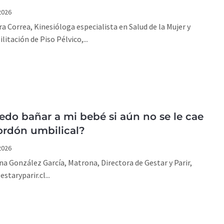
2026
a Correa, Kinesióloga especialista en Salud de la Mujer y
litación de Piso Pélvico,...
do bañar a mi bebé si aún no se le cae
ordón umbilical?
2026
na González García, Matrona, Directora de Gestar y Parir,
staryparir.cl...