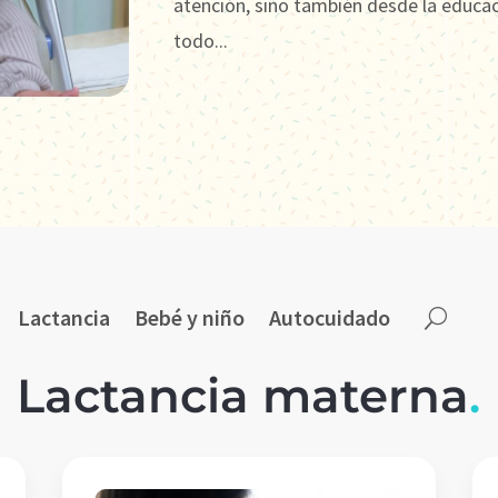
atención, sino también desde la educa
todo...
Lactancia
Bebé y niño
Autocuidado
Lactancia materna
.