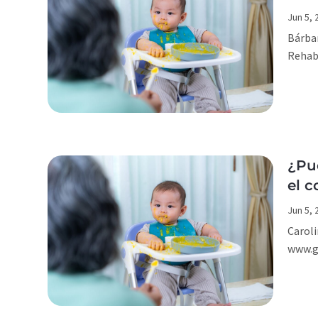
Jun 5, 
Bárbar
Rehabi
¿Pue
el c
Jun 5, 
Caroli
www.ge