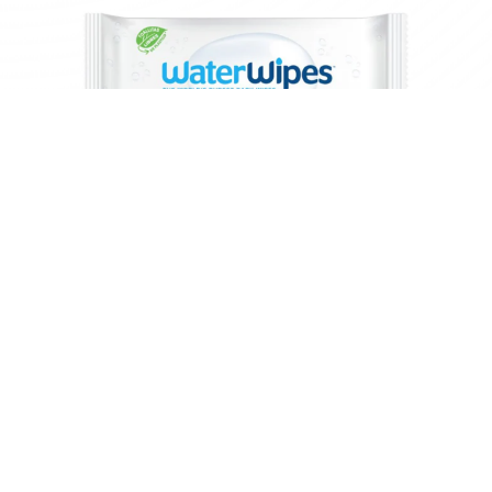
COMPRAR PRODUCTOS WATERWIPES
Single Pack
60 toallitas
Tripack