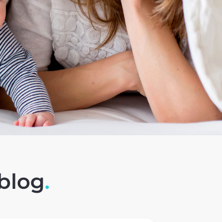
 blog
.