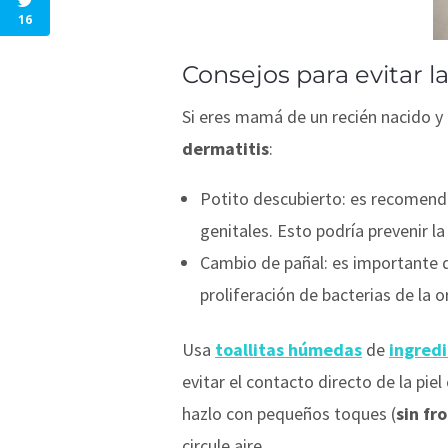
16
Consejos para evitar l
Si eres mamá de un recién nacido y 
dermatitis
:
Potito descubierto: es recomend
genitales. Esto podría prevenir l
Cambio de pañal: es importante 
proliferación de bacterias de la o
Usa
toallitas húmedas
de
ingred
evitar el contacto directo de la pie
hazlo con pequeños toques (
sin fr
circule aire.