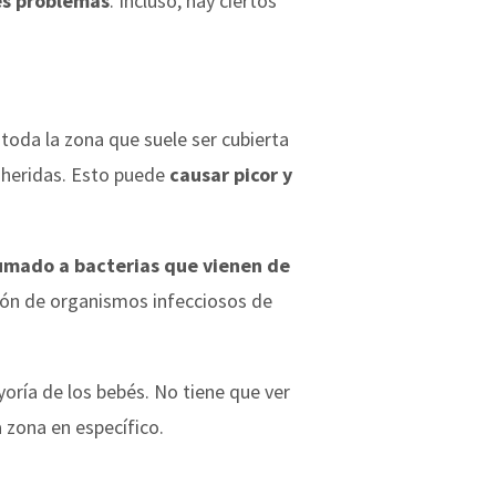
es problemas
. Incluso, hay ciertos
n toda la zona que suele ser cubierta
 heridas. Esto puede
causar picor y
umado a bacterias que vienen de
ción de organismos infecciosos de
yoría de los bebés. No tiene que ver
a zona en específico.