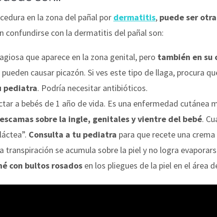
cedura en la zona del pañal por
dermatitis
,
puede ser otr
n confundirse con la dermatitis del pañal son:
agiosa que aparece en la zona genital, pero
también en su 
pueden causar picazón. Si ves este tipo de llaga, procura qu
u pediatra
. Podría necesitar antibióticos.
ectar a bebés de 1 año de vida. Es una enfermedad cutánea
escamas sobre la ingle, genitales y vientre del bebé
. C
láctea”.
Consulta a tu pediatra
para que recete una crema 
la transpiración se acumula sobre la piel y no logra evapora
né con bultos rosados
en los pliegues de la piel en el área d