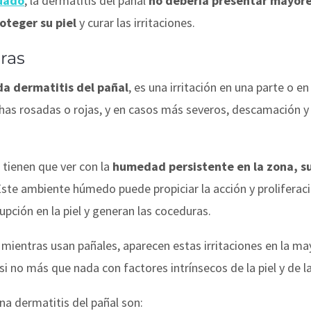
uado
, la dermatitis del pañal
no debería presentar mayor
oteger su piel
y curar las irritaciones.
ras
da dermatitis del pañal
, es una irritación en una parte o e
chas rosadas o rojas, y en casos más severos, descamación y
 tienen que ver con la
humedad persistente en la zona, s
Este ambiente húmedo puede propiciar la acción y prolifera
upción en la piel y generan las coceduras.
, mientras usan pañales, aparecen estas irritaciones en la ma
i no más que nada con factores intrínsecos de la piel y de l
na dermatitis del pañal son: