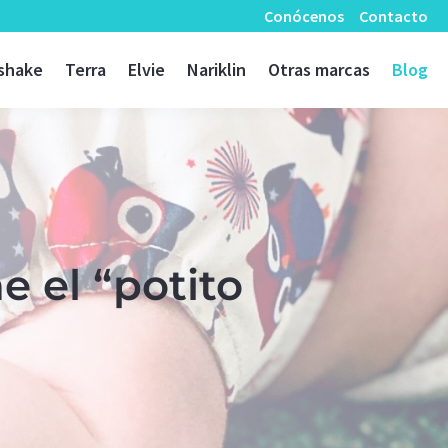
Conócenos
Contacto
shake
Terra
Elvie
Nariklin
Otras marcas
Blog
e el “potito