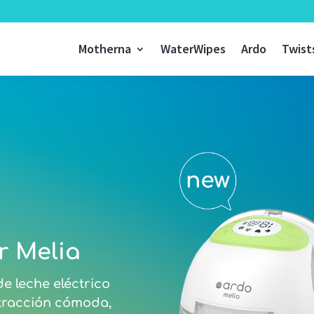
Motherna
WaterWipes
Ardo
Twist
r Melia
e leche eléctrico
xtracción cómoda,