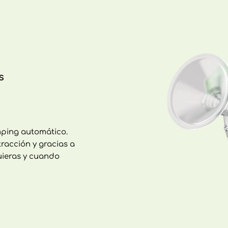
s
mping automático.
racción y gracias a
uieras y cuando