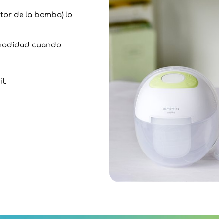
otor de la bomba) lo
omodidad cuando
l.