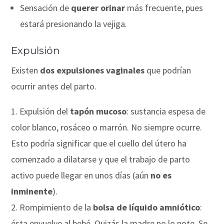
Sensación de
querer orinar
más frecuente, pues
estará presionando la vejiga.
Expulsión
Existen
dos expulsiones vaginales
que podrían
ocurrir antes del parto.
Expulsión del
tapón mucoso
: sustancia espesa de
color blanco, rosáceo o marrón. No siempre ocurre.
Esto podría significar que el cuello del útero ha
comenzado a dilatarse y que el trabajo de parto
activo puede llegar en unos días (aún
no es
inminente
).
Rompimiento de la
bolsa de líquido amniótico
:
ésta envuelve al bebé. Quizás la madre no lo note. Se