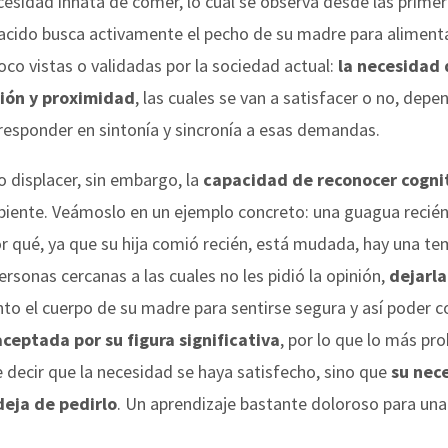
esidad innata de comer, lo cual se observa desde las primer
nacido busca activamente el pecho de su madre para alimenta
o vistas o validadas por la sociedad actual:
la necesidad 
ión y proximidad
, las cuales se van a satisfacer o no, de
y responder en sintonía y sincronía a esas demandas.
 displacer, sin embargo, la
capacidad de reconocer cogni
iente. Veámoslo en un ejemplo concreto: una guagua recién 
r qué, ya que su hija comió recién, está mudada, hay una te
rsonas cercanas a las cuales no les pidió la opinión,
dejarla
nto el cuerpo de su madre para sentirse segura y así poder co
ceptada por su figura significativa
, por lo que lo más p
e decir que la necesidad se haya satisfecho, sino que
su nec
deja de pedirlo
. Un aprendizaje bastante doloroso para una