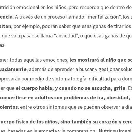
trición emocional en los niños, pero recuerda que dentro de 
iencia
. A través de un proceso llamado “mentalización”, los
sitan
, por ejemplo, podrán saber que esas ganas de tirar los j
o que va a pasar se llama “ansiedad”, o que esas ganas de qu
ras.
tener todas aquellas emociones,
les mostrará al niño que s
cuadamente
, además de aprender a buscar y gestionar soluci
xpresarán por medio de sintomatología: dificultad para dorm
idar que
el cuerpo habla, y cuando no se escucha, grita
. E
convertirse en adultos con problemas de ira, obesidad,
iolentos
, entre otros síntomas que se pueden observar a dia
 cuerpo físico de los niños, sino también su corazón y cer
as, basadas en la empatía y la comprensión. Nutrir su imagi