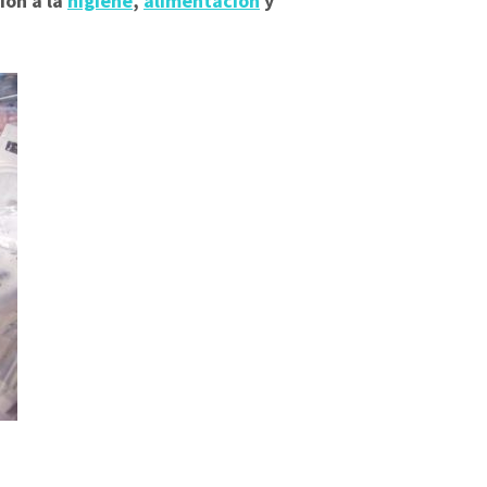
ión a la
higiene
,
alimentación
y