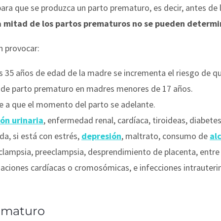
ara que se produzca un parto prematuro, es decir, antes de 
mitad de los partos prematuros no se pueden determin
n provocar:
los 35 años de edad de la madre se incrementa el riesgo de q
 de parto prematuro en madres menores de 17 años.
ye a que el momento del parto se adelante.
ión urinaria
, enfermedad renal, cardíaca, tiroideas, diabet
a, si está con estrés,
depresión
, maltrato, consumo de
al
eclampsia, preeclampsia, desprendimiento de placenta, entre
aciones cardíacas o cromosómicas, e infecciones intrauteri
rematuro