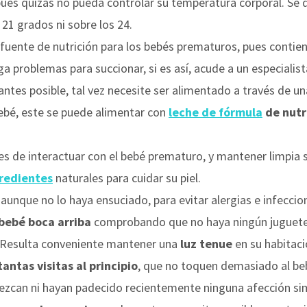
ues quizás no pueda controlar su temperatura corporal. Se 
 21 grados ni sobre los 24.
r fuente de nutrición para los bebés prematuros, pues contie
a problemas para succionar, si es así, acude a un especiali
ntes posible, tal vez necesite ser alimentado a través de un
bé, este se puede alimentar con
leche de fórmula
de nutr
s de interactuar con el bebé prematuro, y mantener limpia 
redientes
naturales para cuidar su piel.
aunque no lo haya ensuciado, para evitar alergias e infeccio
 bebé boca arriba
comprobando que no haya ningún juguete 
 Resulta conveniente mantener una
luz tenue
en su habitaci
tantas visitas al principio
, que no toquen demasiado al beb
dezcan ni hayan padecido recientemente ninguna afección sim