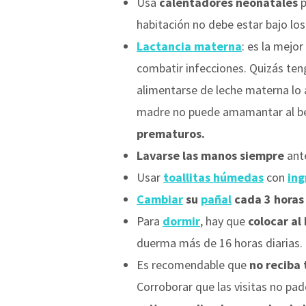
Usa
calentadores neonatales
p
habitación no debe estar bajo los
Lactancia materna
: es la mejo
combatir infecciones. Quizás teng
alimentarse de leche materna lo a
madre no puede amamantar al be
prematuros.
Lavarse las manos siempre
ante
Usar
toallitas húmedas
con
ing
Cambiar
su
pañal
cada 3 horas
Para
dormir
, hay que
colocar al
duerma más de 16 horas diarias.
Es recomendable que
no reciba 
Corroborar que las visitas no pa