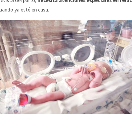
revista del parto,
necesita atenciones especiales en relac
uando ya esté en casa.