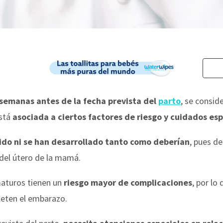
semanas antes de la fecha prevista del
parto
, se consid
está
asociada a ciertos factores de riesgo y cuidados es
ido ni se han desarrollado tanto como deberían
, pues d
 del útero de la mamá.
maturos tienen un
riesgo mayor de complicaciones
, por lo
leten el embarazo.