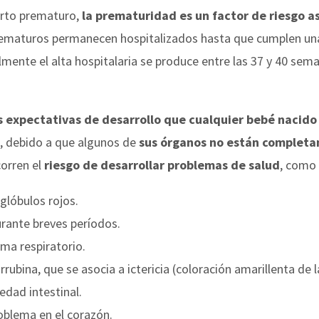
parto prematuro,
la prematuridad es un factor de riesgo a
prematuros permanecen hospitalizados hasta que cumplen un
ente el alta hospitalaria se produce entre las 37 y 40 sem
 expectativas de desarrollo que cualquier bebé nacido
o, debido a que algunos de
sus órganos no están complet
corren el
riesgo de desarrollar problemas de salud
, como 
glóbulos rojos.
urante breves períodos.
ma respiratorio.
rrubina, que se asocia a ictericia (coloración amarillenta de la
edad intestinal.
roblema en el corazón.