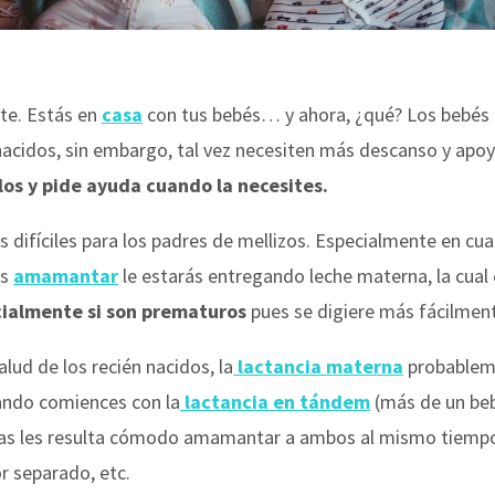
rte. Estás en
casa
con tus bebés… y ahora, ¿qué? Los bebés 
acidos, sin embargo, tal vez necesiten más descanso y apoy
os y pide ayuda cuando la necesites.
s difíciles para los padres de mellizos. Especialmente en cua
es
amamantar
le estarás entregando leche materna, la cual
ialmente si son prematuros
pues se digiere más fácilmen
alud de los recién nacidos, la
lactancia materna
probablem
ando comiences con la
lactancia en tándem
(más de un beb
unas les resulta cómodo amamantar a ambos al mismo tiempo
r separado, etc.