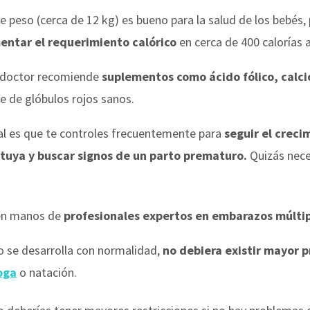
eso (cerca de 12 kg) es bueno para la salud de los bebés, p
ntar el requerimiento calórico
en cerca de 400 calorías a
u doctor recomiende
suplementos como ácido fólico, calcio
e de glóbulos rojos sanos.
eal es que te controles frecuentemente para
seguir el creci
a tuya y buscar signos de un parto prematuro.
Quizás neces
en manos de
profesionales expertos en embarazos múltip
zo se desarrolla con normalidad,
no debiera existir mayor p
oga
o natación.