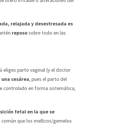
 útero irritable o alteraciones del
da, relajada y desestresada es
mantén
reposo
sobre todo en las
 Si eliges parto vaginal (y el doctor
r una cesárea
, pues el parto del
e controlado en forma sistemática,
ición fetal en la que se
es común que los mellizos/gemelos