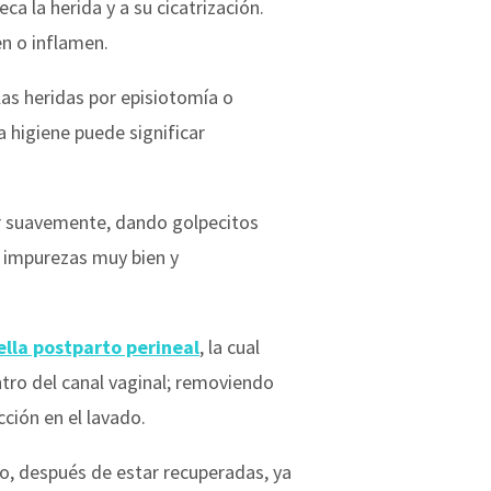
ca la herida y a su cicatrización.
en o inflamen.
las heridas por episiotomía o
a higiene puede significar
ar suavemente, dando golpecitos
s impurezas muy bien y
ella postparto perineal
, la cual
tro del canal vaginal; removiendo
cción en el lavado.
o, después de estar recuperadas, ya