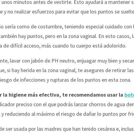
ida unos minutos antes de vestirte. Esto ayudará a mantener se
 y no realizar esfuerzos para evitar que los puntos se suelt
año sería como de costumbre, teniendo especial cuidado con 
también hay puntos, pero en la zona vaginal. En esto casos, l
a de difícil acceso, más cuando tu cuerpo está adolorido.
ante, lavar con jabón de PH neutro, enjuagar muy bien y sec
, si hay herida en la zona vaginal, te asegures de retirar la
iesgo de infecciones y rupturas de los puntos en esta zona.
er la higiene más efectiva, te recomendamos usar la
bot
icador preciso con el que podrás lanzar chorros de agua den
 y reduciendo al máximo el riesgo de dañar lo puntos por fri
 ser usada por las madres que han tenido cesárea e, inclus