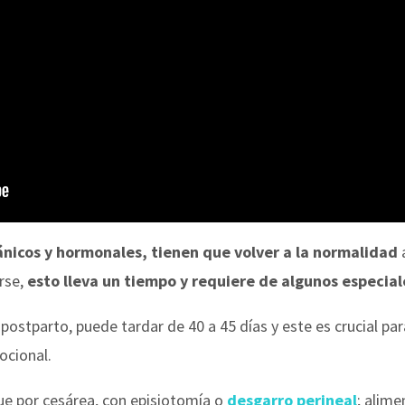
ánicos y hormonales, tienen que volver a la normalidad
a
rse,
esto lleva un tiempo y requiere de algunos especia
 postparto, puede tardar de 40 a 45 días y este es crucial pa
mocional.
 fue por cesárea, con episiotomía o
desgarro perineal
; alime