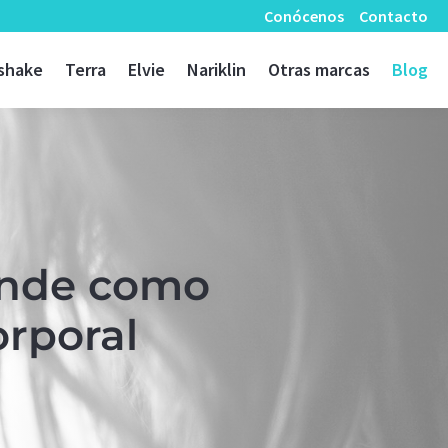
Conócenos
Contacto
shake
Terra
Elvie
Nariklin
Otras marcas
Blog
ende como
orporal