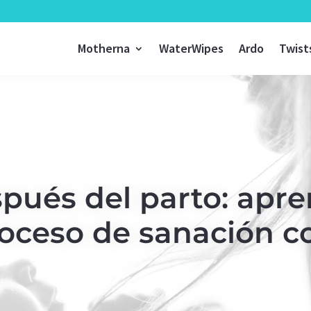
Motherna
WaterWipes
Ardo
Twist
pués del parto: apr
roceso de sanación c