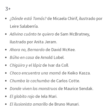
3+
¿Dónde está Tomás?
de Micaela Chirif, ilustrado por
Leire Salaberría.
Adivina cuánto te quiero
de Sam McBratney,
ilustrado por Anita Jeram.
Ahora no, Bernardo
de David McKee.
Búho en casa
de Arnold Lobel.
Chigüiro y el lápiz
de Ivar da Coll.
Choco encuentra una mamá
de Keiko Kasza.
Chumba la cachumba
de Carlos Cotte.
Donde viven los monstruos
de Maurice Sendak.
El globito rojo
de Iela Mari.
El ilusionista amarillo
de Bruno Munari.