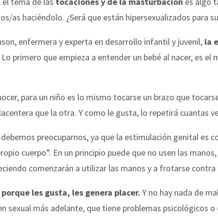
 el tema de las
tocaciones y de la masturbación
es algo t
ijos/as haciéndolo. ¿Será que están hipersexualizados para s
n, enfermera y experta en desarrollo infantil y juvenil,
la 
Lo primero que empieza a entender un bebé al nacer, es el 
onocer, para un niño es lo mismo tocarse un brazo que tocarse
acentera que la otra. Y como le gusta, lo repetirá cuantas v
 debemos preocuparnos, ya que la estimulación genital es
propio cuerpo”.
En un principio puede que no usen las manos, 
ciendo comenzarán a utilizar las manos y a frotarse contra 
s
porque les gusta, les genera placer.
Y no hay nada de mal
den sexual más adelante, que tiene problemas psicológicos 