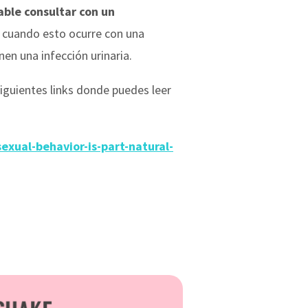
ble consultar con un
: cuando esto ocurre con una
nen una infección urinaria.
iguientes links donde puedes leer
xual-behavior-is-part-natural-