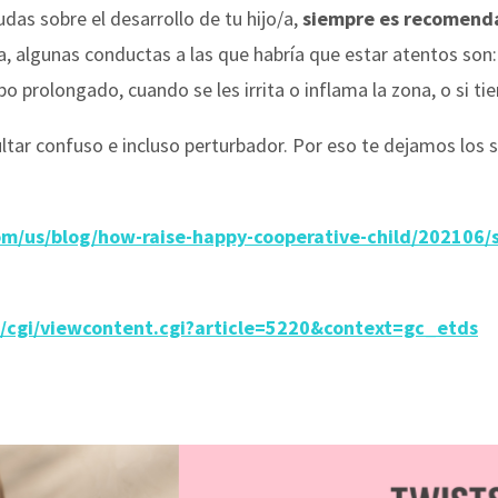
as sobre el desarrollo de tu hijo/a,
siempre es recomenda
 algunas conductas a las que habría que estar atentos son
 prolongado, cuando se les irrita o inflama la zona, o si tie
ar confuso e incluso perturbador. Por eso te dejamos los s
/us/blog/how-raise-happy-cooperative-child/202106/se
/cgi/viewcontent.cgi?article=5220&context=gc_etds