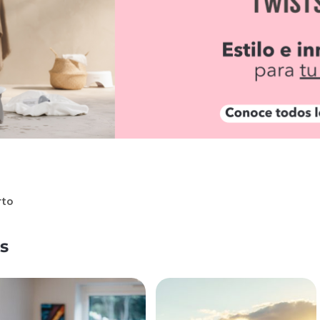
rto
s