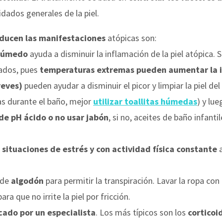
dados generales de la piel.
educen las manifestaciones
atópicas son:
 húmedo
ayuda a disminuir la inflamación de la piel atópica
ados, pues
temperaturas extremas pueden aumentar la ir
reves)
pueden ayudar a disminuir el picor y limpiar la piel de
s durante el baño, mejor
utilizar toallitas húmedas
) y lu
 de pH ácido o no usar jabón
, si no, aceites de baño infant
n situaciones de estrés y con actividad física constante
a
 de
algodón
para permitir la transpiración. Lavar la ropa c
ara que no irrite la piel por fricción.
cado por un especialista
. Los más típicos son los
corticoi