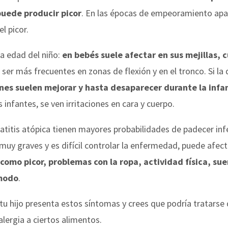
puede producir picor
. En las épocas de empeoramiento apa
l picor.
la edad del niño:
en bebés suele afectar en sus mejillas, 
 ser más frecuentes en zonas de flexión y en el tronco. Si la
nes suelen mejorar y hasta desaparecer durante la infa
nfantes, se ven irritaciones en cara y cuerpo.
itis atópica tienen mayores probabilidades de padecer infec
muy graves y es difícil controlar la enfermedad, puede afectar
como picor, problemas con la ropa, actividad física, sueñ
ómodo
.
 tu hijo presenta estos síntomas y crees que podría tratarse
lergia a ciertos alimentos.