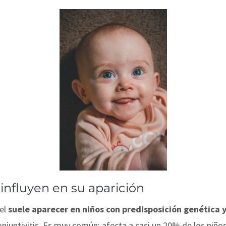
influyen en su aparición
iel
suele aparecer en niños con predisposición genética 
onjuntivitis. Es muy común: afecta a casi un 20% de los niños