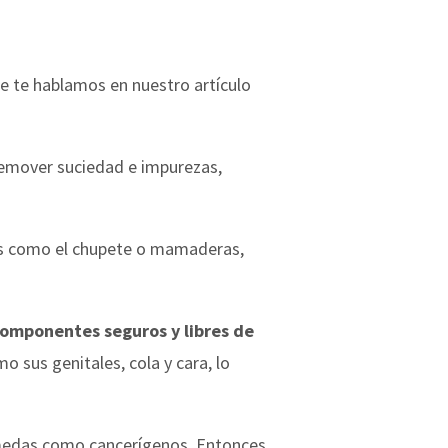
ue te hablamos en nuestro artículo
remover suciedad e impurezas,
ales como el chupete o mamaderas,
componentes seguros y libres de
mo sus genitales, cola y cara, lo
húmedas como cancerígenos. Entonces