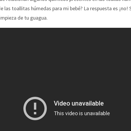
 las toallitas húmedas para mi bebé? La respuesta es ¡no! S
 limpieza de tu guagua.