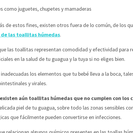
es como juguetes, chupetes y mamaderas
 de estos fines, existen otros fuera de lo común, de los q
 de las toallitas húmedas
.
ue las toallitas representan comodidad y efectividad para 
iales en la salud de tu guagua y la tuya si no eliges bien.
as inadecuadas los elementos que tu bebé lleva a la boca, t
ntestinales y virales.
existen aún toallitas húmedas que no cumplen con los 
 delicada piel de tu guagua, sobre todo las zonas sensibles co
gicas que fácilmente pueden convertirse en infecciones.
que relacionan algunos químicos presentes en las toallas 