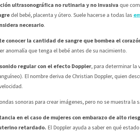
ción ultrasonográfica no rutinaria y no invasiva
que comp
angre
del bebé, placenta y útero. Suele hacerse a todas las
em
onsidera necesario
.
te conocer la cantidad de sangre que bombea el corazó
ier anomalía que tenga el bebé antes de su nacimiento.
asonido regular con el efecto Doppler
, para determinar la
sanguíneo). El nombre deriva de Christian Doppler, quien desc
velocidad.
 ondas sonoras para crear imágenes, pero no se muestra la s
tancia en el caso de mujeres con embarazo de alto ries
uterino retardado.
El Doppler ayuda a saber en qué estad