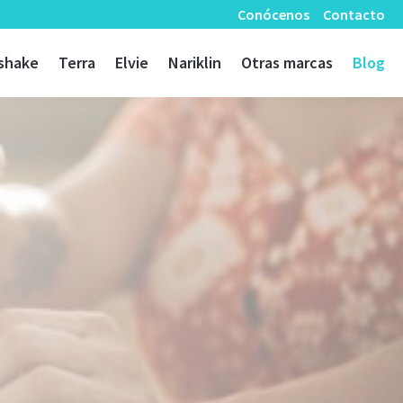
Conócenos
Contacto
shake
Terra
Elvie
Nariklin
Otras marcas
Blog