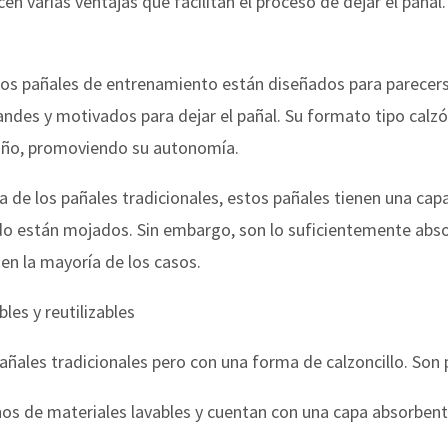
 varias ventajas que facilitan el proceso de dejar el pañal. 
: Los pañales de entrenamiento están diseñados para parecerse
andes y motivados para dejar el pañal. Su formato tipo calz
baño, promoviendo su autonomía.
ia de los pañales tradicionales, estos pañales tienen una ca
do están mojados. Sin embargo, son lo suficientemente abso
en la mayoría de los casos.
les y reutilizables
pañales tradicionales pero con una forma de calzoncillo. Son 
chos de materiales lavables y cuentan con una capa absorben