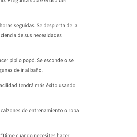
ño. Pregunta sobre el uso del
oras seguidas. Se despierta de la
nciencia de sus necesidades
acer pipí o popó. Se esconde o se
anas de ir al baño.
 facilidad tendrá más éxito usando
os calzones de entrenamiento o ropa
o “Dime cuando necesites hacer