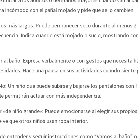
re imitar a los adultos o hermanos mayores cuando van al ba
tra incómodo con el pañal mojado y pide que se lo cambien.
odos más largos: Puede permanecer seco durante al menos 2 h
recuencia. Indica cuando está mojado o sucio, mostrando co
 ir al baño: Expresa verbalmente o con gestos que necesita h
esidades. Hace una pausa en sus actividades cuando siente g
solo: Un niño que puede subirse y bajarse los pantalones con
le permitirán actuar con más independencia.
ior «de niño grande»: Puede emocionarse al elegir sus propi
e ve que otros niños usan ropa interior.
Puede entender y seguir instrucciones como “Vamos al baño” 