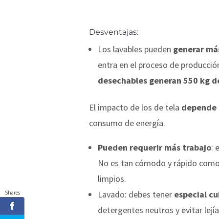
Desventajas:
Los lavables pueden
generar má
entra en el proceso de producci
desechables generan 550 kg d
El impacto de los de tela
depende d
consumo de energía.
Pueden requerir más trabajo
: 
No es tan cómodo y rápido como u
limpios.
Lavado: debes tener
especial cu
Shares
detergentes neutros y evitar lejía