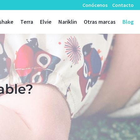
Conócenos
Contacto
shake
Terra
Elvie
Nariklin
Otras marcas
Blog
able?