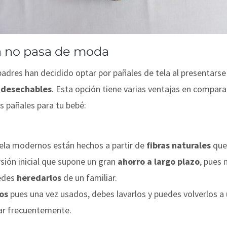
la no pasa de moda
adres han decidido optar por pañales de tela al presentar
 desechables
. Esta opción tiene varias ventajas en compar
os pañales para tu bebé:
tela modernos están hechos a partir de
fibras naturales
qu
sión inicial que supone un gran
ahorro a largo plazo
, pues
edes
heredarlos
de un familiar.
os
pues una vez usados, debes lavarlos y puedes volverlos a u
ar frecuentemente.