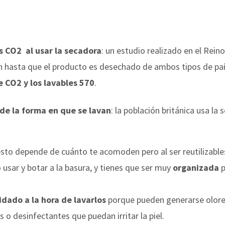
s CO
2
al usar la secadora
: un estudio realizado en el Rein
ón hasta que el producto es desechado de ambos tipos de p
e CO
2
y los lavables 570
.
e la forma en que se lavan
: la población británica usa l
esto depende de cuánto te acomoden pero al ser reutilizables
sar y botar a la basura, y tienes que ser muy
organizada
p
idado a la hora de lavarlos
porque pueden generarse olores
s o desinfectantes que puedan irritar la piel.