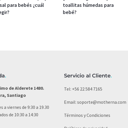
sal para bebés ¿cuál
toallitas húmedas para
egir?
bebé?
da
.
Servicio al Cliente
.
imo de Alderete 1480.
Tel:
+56 22 584 7165
ura, Santiago
Email:
soporte@motherna.com
s a viernes de 9:30 a 19.30
dos de 10:30 a 14:30
Términos y Condiciones