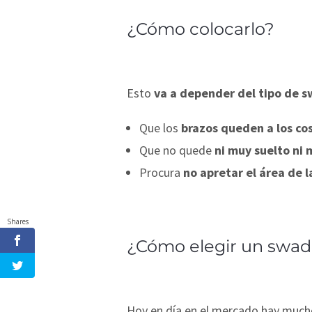
¿Cómo colocarlo?
Esto
va a depender del tipo de 
Que los
brazos queden a los co
Que no quede
ni muy suelto ni
Procura
no apretar el área de 
Shares
¿Cómo elegir un swad
Hoy en día en el mercado hay mucho