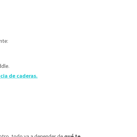
nte:
dle.
acia de caderas.
 otro, todo va a depender de
qué te