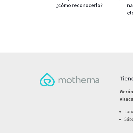
¿cómo reconocerlo?
na
el
Tien
Gerón
Vitac
Lune
Sába