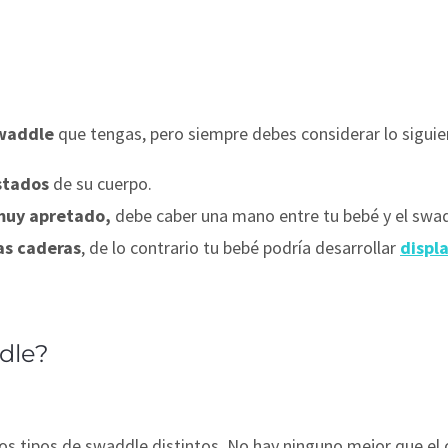
swaddle
que tengas, pero siempre debes considerar lo siguie
stados
de su cuerpo.
 muy apretado,
debe caber una mano entre tu bebé y el swad
las caderas
, de lo contrario tu bebé podría desarrollar
displ
dle?
s tipos de swaddle distintos. No hay ninguno mejor que el