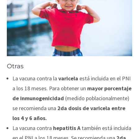
Otras
La vacuna contra la
varicela
está incluida en el PNI
a los 18 meses. Para obtener un
mayor porcentaje
de inmunogenicidad
(medido poblacionalmente)
se recomienda una
2da dosis de varicela entre
los 4 y 6 años.
La vacuna contra
hepatitis A
también está incluida
en el PNI a los 18 meses. Se recomienda una
2da