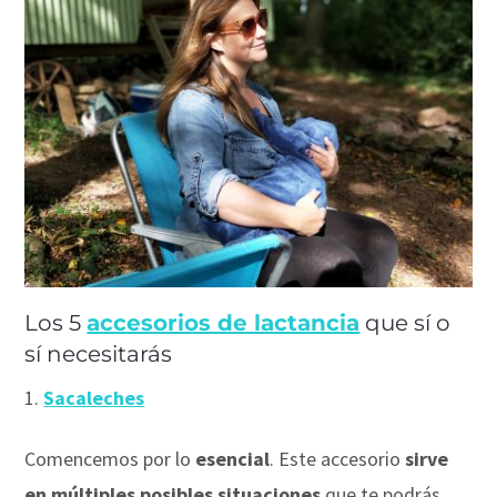
Los 5
accesorios de lactancia
que sí o
sí necesitarás
Sacaleches
Comencemos por lo
esencial
. Este accesorio
sirve
en múltiples posibles situaciones
que te podrás