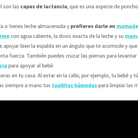
l son las
capas de lactancia
, que es una especie de poncho
la o tienes leche almacenada y
prefieres darle en
mamade
ermo
con agua caliente, la dosis exacta de la leche y su
mam
de apoyar bien la espalda en un ángulo que te acomode y que f
anta fuerza. También puedes cruzar las piernas para levantar
cia
para apoyar al bebé.
ras en tu casa. Al estar en la calle, por ejemplo, tu bebé y 
as siempre a mano tus
toallitas húmedas
para limpiar las 