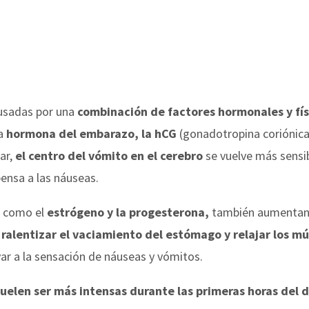
usadas por una
combinación de factores hormonales y fís
la
hormona del embarazo, la hCG
(gonadotropina coriónica
ar,
el centro del vómito
en el cerebro
se vuelve más sensib
ensa a las náuseas.
, como el
estrógeno y la progesterona,
también aumentan s
n
ralentizar el vaciamiento del estómago y relajar los mú
var a la sensación de náuseas y vómitos.
suelen ser más intensas durante las primeras horas del d