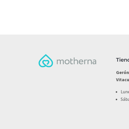
Tien
Gerón
Vitac
Lune
Sába