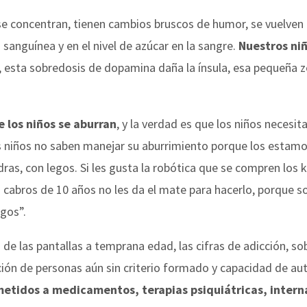
se concentran, tienen cambios bruscos de humor, se vuelven 
sanguínea y en el nivel de azúcar en la sangre.
Nuestros niñ
 esta sobredosis de dopamina daña la ínsula, esa pequeña zo
e los niños se aburran
, y la verdad es que los niños necesi
 niños no saben manejar su aburrimiento porque los estamos
ras, con legos. Si les gusta la robótica que se compren los
 cabros de 10 años no les da el mate para hacerlo, porque s
gos”.
a de las pantallas a temprana edad, las cifras de adicción, s
ción de personas aún sin criterio formado y capacidad de au
metidos a medicamentos, terapias psiquiátricas, intern