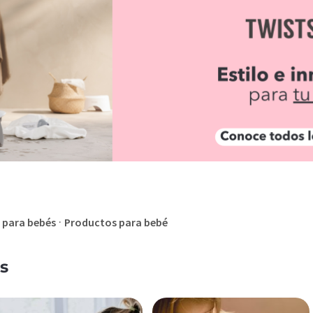
·
 para bebés
Productos para bebé
s