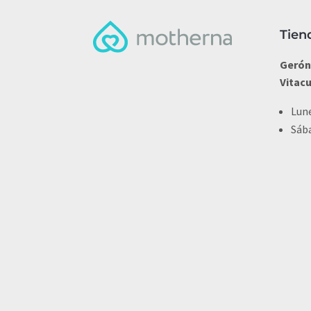
Tien
Gerón
Vitac
Lune
Sába