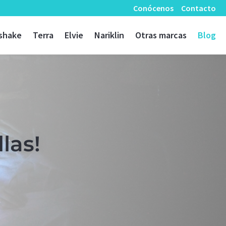
Conócenos
Contacto
shake
Terra
Elvie
Nariklin
Otras marcas
Blog
las!