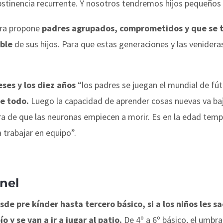
bstinencia recurrente. Y nosotros tendremos hijos pequeños 
ora propone
padres agrupados, comprometidos y que se t
able
de sus hijos. Para que estas generaciones y las venideras
eses y los diez años
“los padres se juegan el mundial de fútb
e todo.
Luego la capacidad de aprender cosas nuevas va ba
ra de que las neuronas empiecen a morir. Es en la edad temp
 trabajar en equipo”.
únel
sde pre kínder hasta tercero básico, si a los niños les s
o y se van a ir a jugar al patio.
De 4º a 6º básico, el umbra