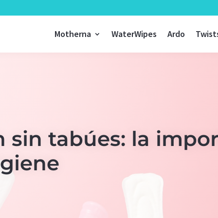
Motherna
WaterWipes
Ardo
Twist
 sin tabúes: la impo
igiene