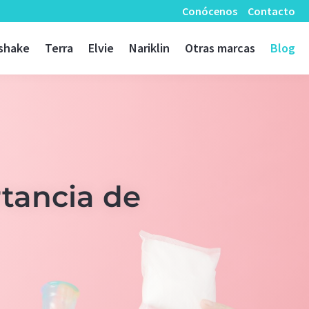
Conócenos
Contacto
shake
Terra
Elvie
Nariklin
Otras marcas
Blog
rtancia de