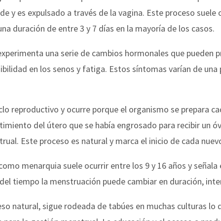
de y es expulsado a través de la vagina. Este proceso suele o
 una duración de entre 3 y 7 días en la mayoría de los casos.
 experimenta una serie de cambios hormonales que pueden 
ilidad en los senos y fatiga. Estos síntomas varían de una 
clo reproductivo y ocurre porque el organismo se prepara c
imiento del útero que se había engrosado para recibir un óv
rual. Este proceso es natural y marca el inicio de cada nuev
mo menarquia suele ocurrir entre los 9 y 16 años y señala el
 del tiempo la menstruación puede cambiar en duración, inte
o natural, sigue rodeada de tabúes en muchas culturas lo qu