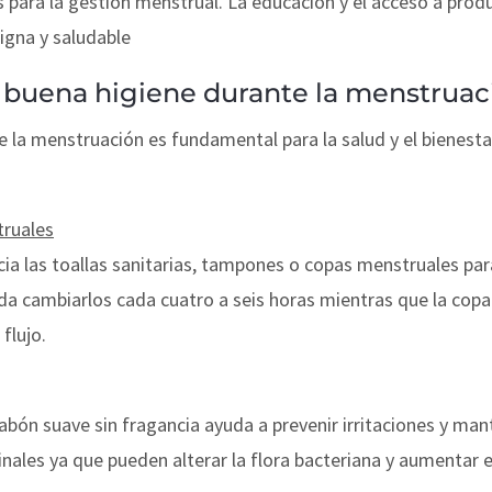
para la gestión menstrual. La educación y el acceso a pro
igna y saludable
buena higiene durante la menstruac
 la menstruación es fundamental para la salud y el bienest
truales
a las toallas sanitarias, tampones o copas menstruales para
da cambiarlos cada cuatro a seis horas mientras que la cop
flujo.
abón suave sin fragancia ayuda a prevenir irritaciones y mant
inales ya que pueden alterar la flora bacteriana y aumentar e