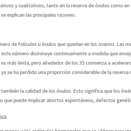
ativos y cualitativos, tanto en la reserva de óvulos como en
 se explican las principales razones:
úmero de folículos u óvulos que quedan en los ovarios. Las 
 y este número disminuye continuamente a medida que envej
n es más lenta, pero alrededor de los 35 comienza a acelerar
ya se ha perdido una proporción considerable de la reserva m
 también la calidad de los óvulos. Esto significa que los óv
o que puede implicar abortos espontáneos, defectos genétic
ica
en menos a los estímulos hormonales que se utilizan para ind