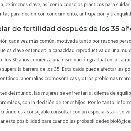
ta, exámenes clave, así como consejos prácticos para cuidar t
ntas para decidir con conocimiento, anticipación y tranquili
ar de fertilidad después de los 35 añ
sión cada vez más común, motivada tanto por razones perso
que es clave entender: la capacidad reproductiva de una muje
los 30 años comienza una disminución gradual en la cantid
 supera la barrera de los 35. Esta caída puede afectar las p
pontáneo, anomalías cromosómicas y otros problemas repro
es del mundo, las mujeres se enfrentan al dilema de equilibr
omisos, con la decisión de tener hijos. Por lo tanto, infor
r cuándo es aconsejable consultar con un especialista— se v
r esta posibilidad para cuando las probabilidades biológica