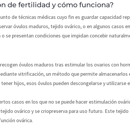
ón de fertilidad y cómo funciona?
njunto de técnicas médicas cuyo fin es guardar capacidad repr
servar óvulos maduros, tejido ovárico, o en algunos casos e
a o se presentan condiciones que impidan concebir naturalme
 recogen óvulos maduros tras estimular los ovarios con hor
mediante vitrificación, un método que permite almacenarlos
 tener hijos, esos óvulos pueden descongelarse y utilizarse
iertos casos en los que no se puede hacer estimulación ovár
tejido ovárico y se criopreserva para uso futuro. Este teji
función ovárica.