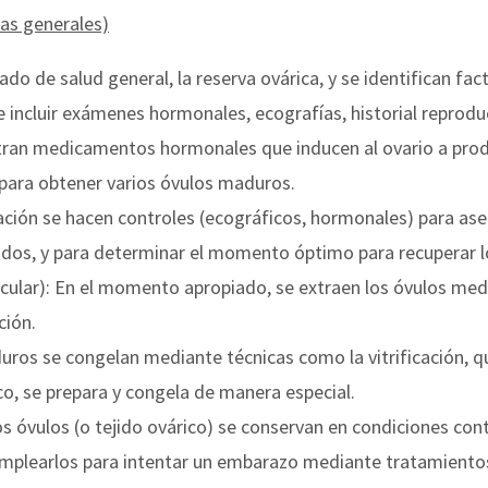
eas generales)
tado de salud general, la reserva ovárica, y se identifican f
de incluir exámenes hormonales, ecografías, historial reprodu
tran medicamentos hormonales que inducen al ovario a produc
 para obtener varios óvulos maduros.
ión se hacen controles (ecográficos, hormonales) para asegu
dos, y para determinar el momento óptimo para recuperar l
icular): En el momento apropiado, se extraen los óvulos me
ción.
uros se congelan mediante técnicas como la vitrificación, q
co, se prepara y congela de manera especial.
 óvulos (o tejido ovárico) se conservan en condiciones cont
emplearlos para intentar un embarazo mediante tratamientos