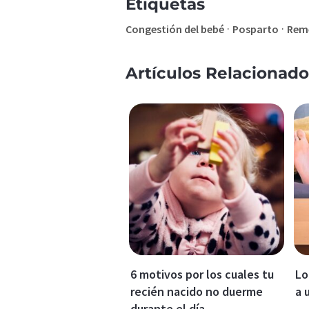
Etiquetas
·
·
Congestión del bebé
Posparto
Reme
Artículos Relacionado
6 motivos por los cuales tu
Lo
recién nacido no duerme
a 
durante el día