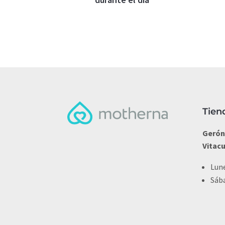
Tien
Gerón
Vitac
Lune
Sába