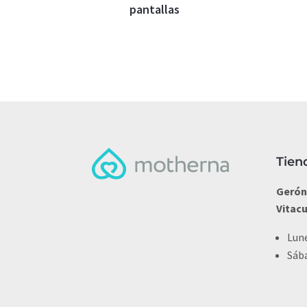
pantallas
Tien
Gerón
Vitac
Lune
Sába