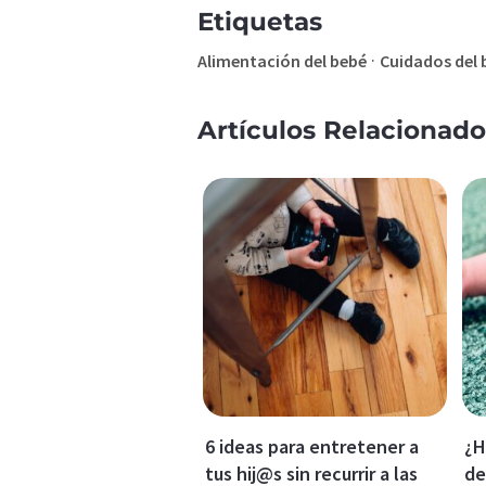
Etiquetas
·
Alimentación del bebé
Cuidados del 
Artículos Relacionado
6 ideas para entretener a
¿H
tus hij@s sin recurrir a las
de