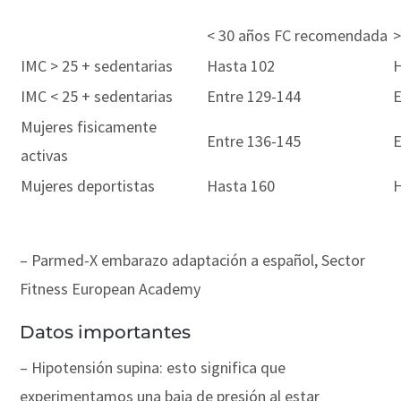
< 30 años FC recomendada
>
IMC > 25 + sedentarias
Hasta 102
H
IMC < 25 + sedentarias
Entre 129-144
E
Mujeres fisicamente
Entre 136-145
E
activas
Mujeres deportistas
Hasta 160
H
– Parmed-X embarazo adaptación a español, Sector
Fitness European Academy
Datos importantes
– Hipotensión supina: esto significa que
experimentamos una baja de presión al estar