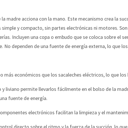
 madre acciona con la mano. Este mecanismo crea la succió
imple y compacto, sin partes electrónicas ni motores. Son li
terías. Incluyen una copa o embudo que se coloca sobre el se
he. No dependen de una fuente de energía externa, lo que los 
ho más económicos que los sacaleches eléctricos, lo que los
 y liviano permite llevarlos fácilmente en el bolso de la mad
 una fuente de energía.
 componentes electrónicos facilitan la limpieza y el mantenim
ntrol directo sobre el ritmo y la fuerza de la succión, lo q