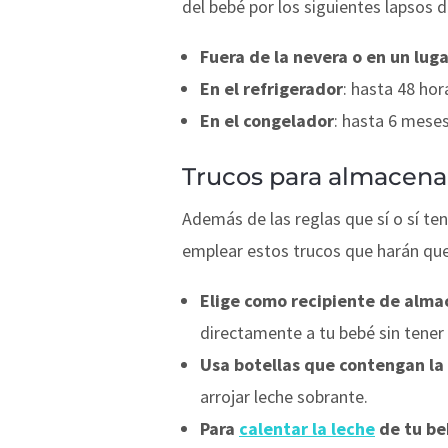
del bebé por los siguientes lapsos 
Fuera de la nevera o en un luga
En el refrigerador
: hasta 48 hor
En el congelador
: hasta 6 meses
Trucos para almacenar
Además de las reglas que sí o sí t
emplear estos trucos que harán que
Elige como recipiente de alm
directamente a tu bebé sin tener 
Usa botellas que contengan la
arrojar leche sobrante.
Para
calentar la leche
de tu be