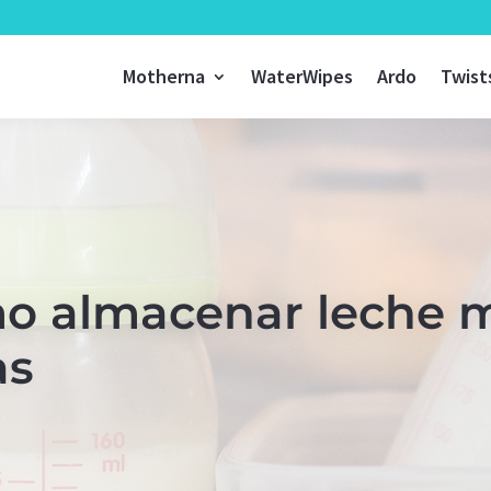
Motherna
WaterWipes
Ardo
Twist
o almacenar leche m
as