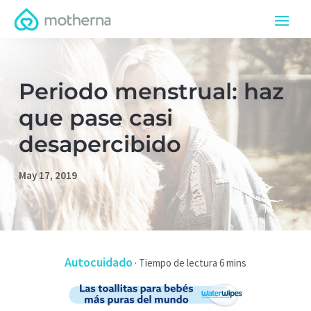
Periodo menstrual: haz
que pase casi
desapercibido
May 17, 2019
Autocuidado
·