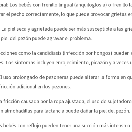
bial: Los bebés con frenillo lingual (anquiloglosia) o frenillo 
rar el pecho correctamente, lo que puede provocar grietas e
 La piel seca y agrietada puede ser más susceptible a las gri
piel del pezón puede agravar el problema.
fecciones como la candidiasis (infección por hongos) pueden c
es. Los síntomas incluyen enrojecimiento, picazón y a veces u
l uso prolongado de pezoneras puede alterar la forma en que
ricción adicional en los pezones.
La fricción causada por la ropa ajustada, el uso de sujetadore
 almohadillas para lactancia puede dañar la piel del pezón.
os bebés con reflujo pueden tener una succión más intensa o 