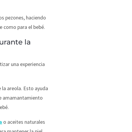
 los pezones, haciendo
re como para el bebé.
urante la
tizar una experiencia
 la areola. Esto ayuda
es de amamantamiento
ebé.
a
o aceites naturales
ara mantener la piel