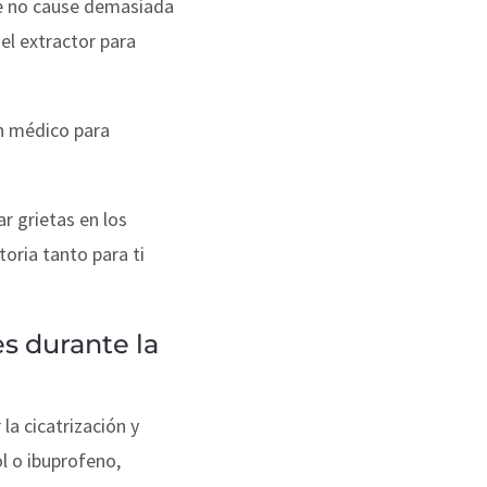
ue no cause demasiada
del extractor para
un médico para
r grietas en los
oria tanto para ti
es durante la
la cicatrización y
l o ibuprofeno,