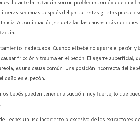
zones durante la lactancia son un problema común que much
primeras semanas después del parto. Estas grietas pueden s
actancia. A continuación, se detallan las causas más comunes 
tancia:
amiento Inadecuada: Cuando el bebé no agarra el pezón y l
ausar fricción y trauma en el pezón. El agarre superficial, 
 areola, es una causa común. Una posición incorrecta del b
el daño en el pezón.
unos bebés pueden tener una succión muy fuerte, lo que puede
.
de Leche: Un uso incorrecto o excesivo de los extractores d