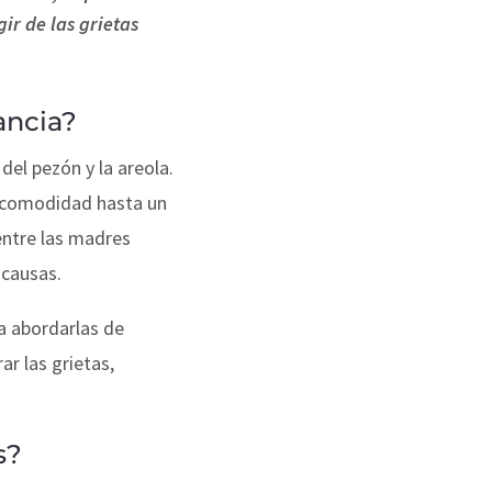
ir de las grietas
ancia?
del pezón y la areola.
incomodidad hasta un
entre las madres
 causas.
ra abordarlas de
ar las grietas,
s?