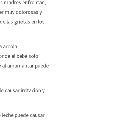
as madres enfrentan,
er muy dolorosas y
de las grietas en los
a areola
donde el bebé solo
ebé al amamantar puede
 causar irritación y
e leche puede causar