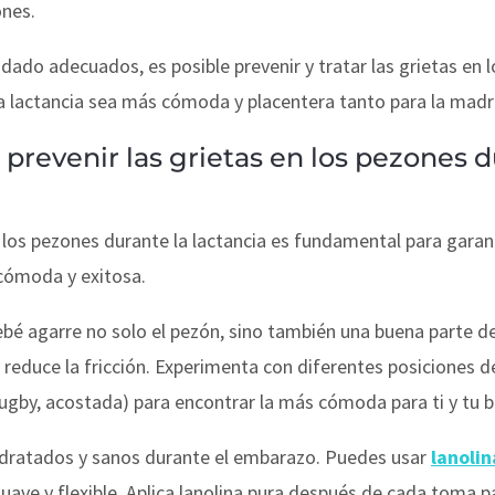
ones.
uidado adecuados, es posible prevenir y tratar las grietas en
la lactancia sea más cómoda y placentera tanto para la mad
revenir las grietas en los pezones d
n los pezones durante la lactancia es fundamental para garan
ómoda y exitosa.
bé agarre no solo el pezón, sino también una buena parte de
n y reduce la fricción. Experimenta con diferentes posicion
rugby, acostada) para encontrar la más cómoda para ti y tu b
dratados y sanos durante el embarazo. Puedes usar
lanolin
suave y flexible. Aplica lanolina pura después de cada toma p