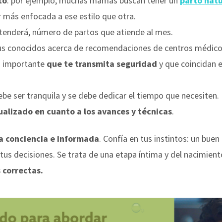
to
: por ejemplo, muchas mamás buscan tener un
parto natu
r más enfocada a ese estilo que otra.
tenderá, número de partos que atiende al mes.
tus conocidos acerca de recomendaciones de centros médicos
s importante
que te transmita seguridad
y que coincidan e
ebe ser tranquila y se debe dedicar el tiempo que necesiten.
alizado en cuanto a los avances y técnicas
.
 a conciencia e informada
. Confía en tus instintos: un bue
tus decisiones. Se trata de una etapa íntima y del nacimient
 correctas.