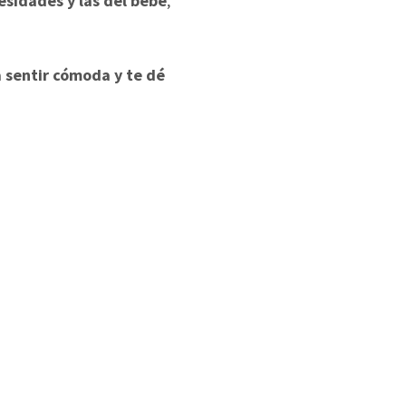
sidades y las del bebé
,
 sentir cómoda y te dé