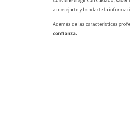
Conviene elegir con cuidado, saber 
aconsejarte y brindarte la informac
Además de las características profe
confianza.