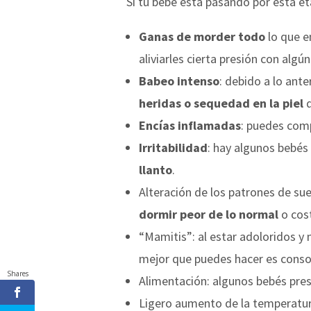
Si tu bebé está pasando por esta e
Ganas de morder todo
lo que e
aliviarles cierta presión con algún
Babeo intenso
: debido a lo ante
heridas o sequedad en la piel
q
Encías inflamadas
: puedes com
Irritabilidad
: hay algunos bebés 
llanto
.
Alteración de los patrones de su
dormir peor de lo normal
o cos
“Mamitis”: al estar adoloridos y 
mejor que puedes hacer es consol
Shares
Alimentación: algunos bebés pre
Ligero aumento de la temperatura