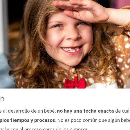
ón
 al desarrollo de un bebé,
no hay una fecha exacta
de cuán
pios tiempos y procesos
. No es poco común que algún bebé
rán con el proceso cerca de los 4 meses.