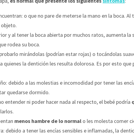
tapa,
es normal que presente los siguientes
síntomas
:
ncuentran: o que no pare de meterse la mano en la boca. Al 
 objeto.
rior y al tener la boca abierta por muchos ratos, aumenta la 
ue rodea su boca.
probarlo mirándolas (podrían estar rojas) o tocándolas sua
a quienes la dentición les resulta dolorosa. Es por esto que 
eño: debido a las molestias e incomodidad por tener las enc
tar quedarse dormido.
no entender ni poder hacer nada al respecto, el bebé podría
arlos.
sentan
menos hambre de lo normal
o les molesta comer ci
: debido a tener las encías sensibles e inflamadas, la denti