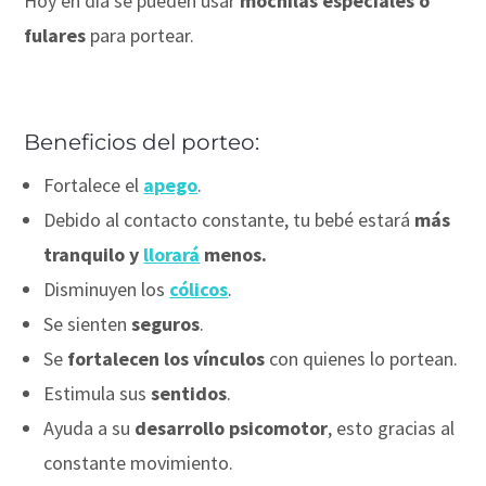
Hoy en día se pueden usar
mochilas especiales o
fulares
para portear.
Beneficios del porteo:
Fortalece el
apego
.
Debido al contacto constante, tu bebé estará
más
tranquilo y
llorará
menos.
Disminuyen los
cólicos
.
Se sienten
seguros
.
Se
fortalecen los vínculos
con quienes lo portean.
Estimula sus
sentidos
.
Ayuda a su
desarrollo psicomotor
, esto gracias al
constante movimiento.