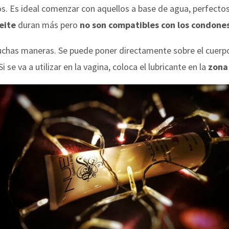
. Es ideal comenzar con aquellos a base de agua, perfectos s
ceite
duran más pero
no son compatibles con los condones
 muchas maneras. Se puede poner directamente sobre el cuerp
i se va a utilizar en la vagina, coloca el lubricante en la
zona