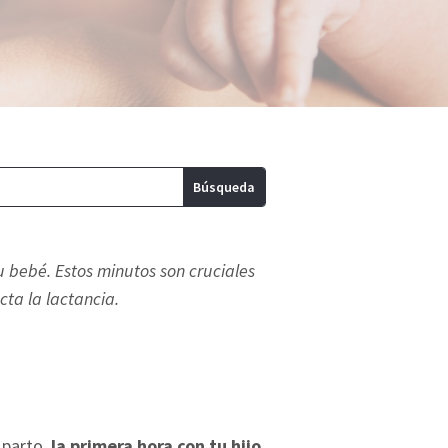
u bebé. Estos minutos son cruciales
ta la lactancia.
 parto,
la primera hora con tu hijo