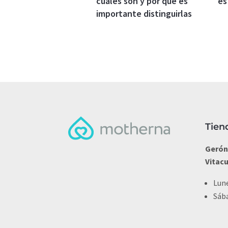
cuáles son y por qué es
es
importante distinguirlas
Tien
Gerón
Vitac
Lune
Sába