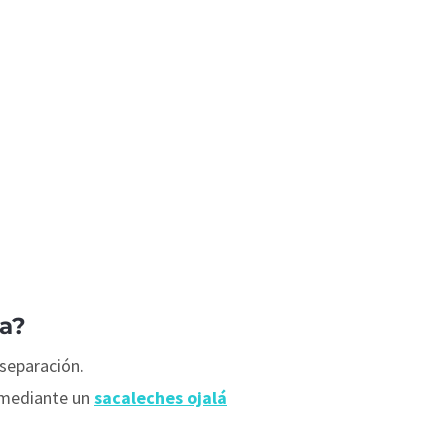
da?
separación.
e mediante un
sacaleches ojalá