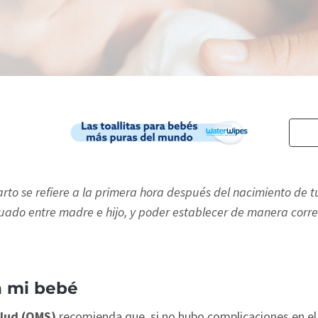
to se refiere a la primera hora después del nacimiento de t
uado entre madre e hijo, y poder establecer de manera correc
n mi bebé
alud (OMS)
recomienda que, si no hubo complicaciones en el