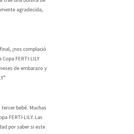
namente agradecida,
 final, ¡nos complació
a Copa FERTI·LILY
 meses de embarazo y
LY”
 tercer bebé. Muchas
Copa FERTI·LILY. Las
dad por saber si este