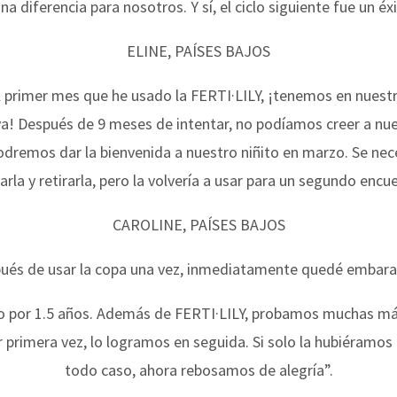
a diferencia para nosotros. Y sí, el ciclo siguiente fue un éx
ELINE, PAÍSES BAJOS
el primer mes que he usado la FERTI·LILY, ¡tenemos en nues
a! Después de 9 meses de intentar, no podíamos creer a nu
dremos dar la bienvenida a nuestro niñito en marzo. Se nec
arla y retirarla, pero la volvería a usar para un segundo encu
CAROLINE, PAÍSES BAJOS
ués de usar la copa una vez, inmediatamente quedé embar
o por 1.5 años. Además de FERTI·LILY, probamos muchas má
 primera vez, lo logramos en seguida. Si solo la hubiéramos
todo caso, ahora rebosamos de alegría”.