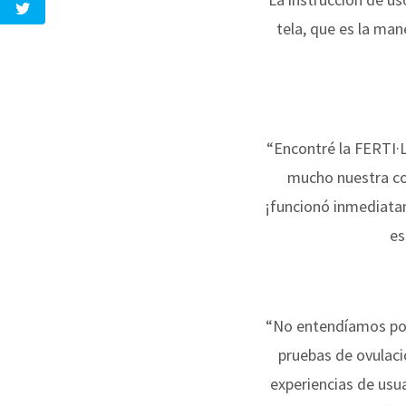
tela, que es la ma
“Encontré la FERTI·LI
mucho nuestra co
¡funcionó inmediata
es
“No entendíamos por
pruebas de ovulació
experiencias de usua