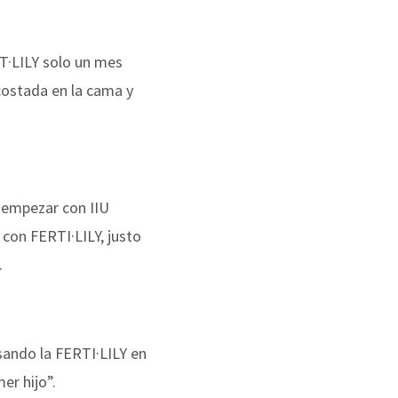
·LILY solo un mes
costada en la cama y
 empezar con IIU
 con FERTI·LILY, justo
.
sando la FERTI·LILY en
r hijo”.