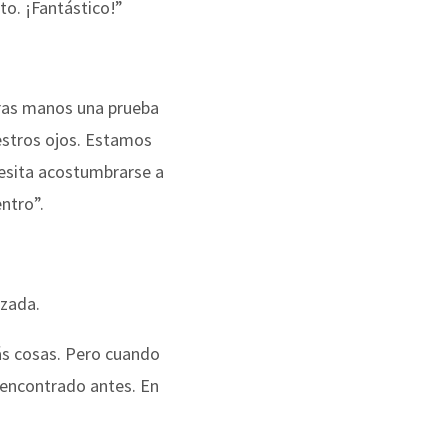
ito. ¡Fantástico!”
tras manos una prueba
estros ojos. Estamos
esita acostumbrarse a
entro”.
azada.
s cosas. Pero cuando
 encontrado antes. En