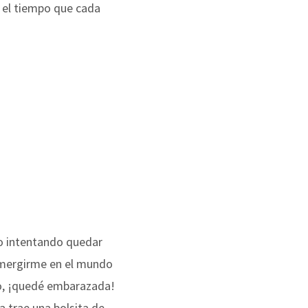
 el tiempo que cada
ño intentando quedar
umergirme en el mundo
so, ¡quedé embarazada!
a trae una bolsita de