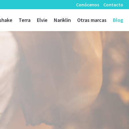
Conócenos
Contacto
shake
Terra
Elvie
Nariklin
Otras marcas
Blog
a