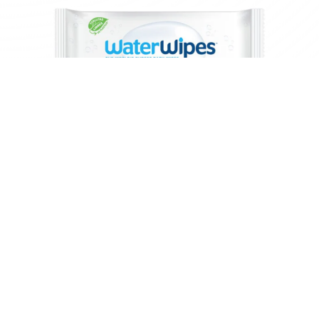
COMPRAR PRODUCTOS WATERWIPES
Single Pack
60 toallitas
Tripack